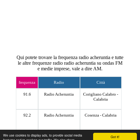
Qui potete trovare la frequenza radio acheruntia e tutte
le altre frequenze radio radio acheruntia su ondas FM
e medie imprese, vale a dire AM.
frequenza
Radio
Città
91.6
Radio Acheruntia
Corigliano Calabro -
Calabria
92.2
Radio Acheruntia
Cosenza - Calabria
We use cookies to display ads, to provide social media
104.9
Radio Acheruntia
Corigliano Calabro -
Got it!
features and to analyse our traffic. We also share