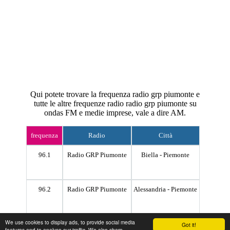
Qui potete trovare la frequenza radio grp piumonte e
tutte le altre frequenze radio radio grp piumonte su
ondas FM e medie imprese, vale a dire AM.
frequenza
Radio
Città
96.1
Radio GRP Piumonte
Biella - Piemonte
96.2
Radio GRP Piumonte
Alessandria - Piemonte
We use cookies to display ads, to provide social media
96.2
Radio GRP Piumonte
Asti - Piemonte
Got it!
features and to analyse our traffic. We also share