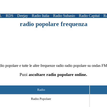
L
RDS
Deejay
Radio Italia
Radio Subasio
Radio Capital
Ra
radio popolare frequenza
adio popolare e tutte le altre frequenze radio radio popolare su ondas F
Puoi
ascoltare
radio popolare online.
Radio
Radio Popolare