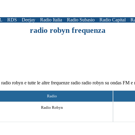
L
RDS
Deejay
Radio Italia
Radio Subasio
Radio Capital
Ra
radio robyn frequenza
a radio robyn e tutte le altre frequenze radio radio robyn su ondas FM e
Radio
Radio Robyn