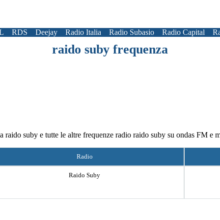
L
RDS
Deejay
Radio Italia
Radio Subasio
Radio Capital
Ra
raido suby frequenza
za raido suby e tutte le altre frequenze radio raido suby su ondas FM e 
Radio
Raido Suby