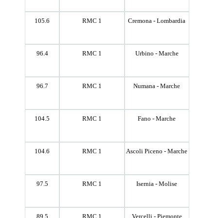
105.6
RMC 1
Cremona - Lombardia
96.4
RMC 1
Urbino - Marche
96.7
RMC 1
Numana - Marche
104.5
RMC 1
Fano - Marche
104.6
RMC 1
Ascoli Piceno - Marche
97.5
RMC 1
Isernia - Molise
89.5
RMC 1
Vercelli - Piemonte