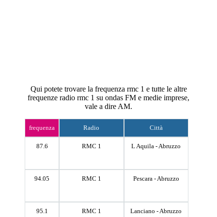
Qui potete trovare la frequenza rmc 1 e tutte le altre
frequenze radio rmc 1 su ondas FM e medie imprese,
vale a dire AM.
frequenza
Radio
Città
87.6
RMC 1
L Aquila - Abruzzo
94.05
RMC 1
Pescara - Abruzzo
95.1
RMC 1
Lanciano - Abruzzo