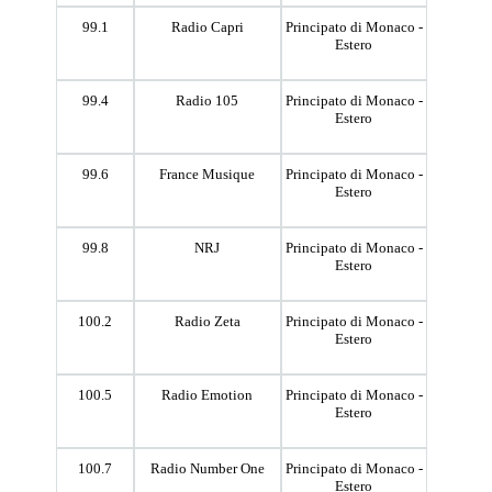
99.1
Radio Capri
Principato di Monaco -
Estero
99.4
Radio 105
Principato di Monaco -
Estero
99.6
France Musique
Principato di Monaco -
Estero
99.8
NRJ
Principato di Monaco -
Estero
100.2
Radio Zeta
Principato di Monaco -
Estero
100.5
Radio Emotion
Principato di Monaco -
Estero
100.7
Radio Number One
Principato di Monaco -
Estero