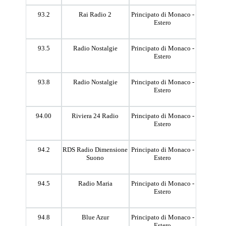
93.2
Rai Radio 2
Principato di Monaco -
Estero
93.5
Radio Nostalgie
Principato di Monaco -
Estero
93.8
Radio Nostalgie
Principato di Monaco -
Estero
94.00
Riviera 24 Radio
Principato di Monaco -
Estero
94.2
RDS Radio Dimensione
Principato di Monaco -
Suono
Estero
94.5
Radio Maria
Principato di Monaco -
Estero
94.8
Blue Azur
Principato di Monaco -
Estero