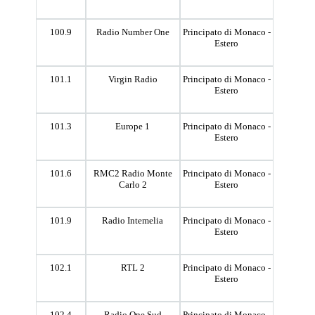
100.9
Radio Number One
Principato di Monaco -
Estero
101.1
Virgin Radio
Principato di Monaco -
Estero
101.3
Europe 1
Principato di Monaco -
Estero
101.6
RMC2 Radio Monte
Principato di Monaco -
Carlo 2
Estero
101.9
Radio Intemelia
Principato di Monaco -
Estero
102.1
RTL 2
Principato di Monaco -
Estero
102.4
Radio One Sud
Principato di Monaco -