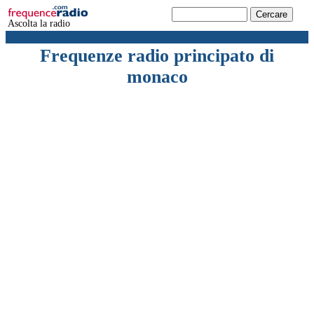
Ascolta la radio
Frequenze radio principato di
monaco