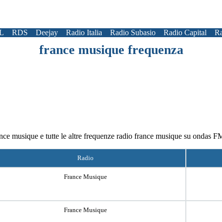
L
RDS
Deejay
Radio Italia
Radio Subasio
Radio Capital
Ra
france musique frequenza
ance musique e tutte le altre frequenze radio france musique su ondas 
Radio
France Musique
France Musique